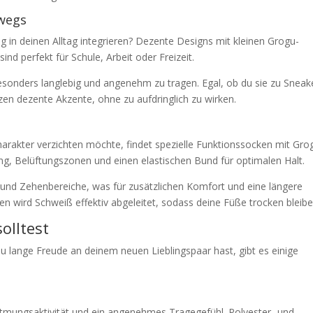
rwegs
g in deinen Alltag integrieren? Dezente Designs mit kleinen Grogu-
ind perfekt für Schule, Arbeit oder Freizeit.
esonders langlebig und angenehm zu tragen. Egal, ob du sie zu Sneak
zen dezente Akzente, ohne zu aufdringlich zu wirken.
harakter verzichten möchte, findet spezielle Funktionssocken mit Gro
ng, Belüftungszonen und einen elastischen Bund für optimalen Halt.
 und Zehenbereiche, was für zusätzlichen Komfort und eine längere
en wird Schweiß effektiv abgeleitet, sodass deine Füße trocken bleibe
olltest
du lange Freude an deinem neuen Lieblingspaar hast, gibt es einige
mungsaktivität und ein angenehmes Tragegefühl. Polyester- und