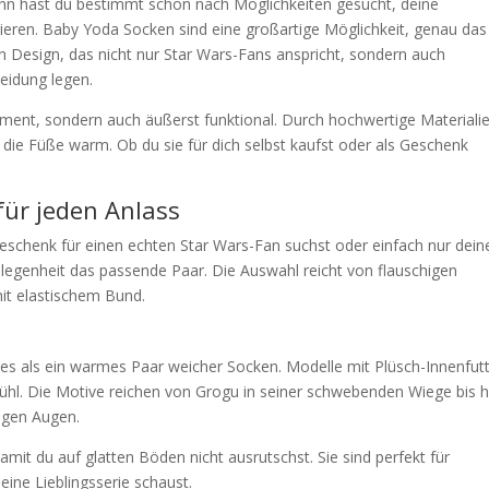
ann hast du bestimmt schon nach Möglichkeiten gesucht, deine
grieren. Baby Yoda Socken sind eine großartige Möglichkeit, genau das
en Design, das nicht nur Star Wars-Fans anspricht, sondern auch
leidung legen.
ement, sondern auch äußerst funktional. Durch hochwertige Materiali
die Füße warm. Ob du sie für dich selbst kaufst oder als Geschenk
für jeden Anlass
 Geschenk für einen echten Star Wars-Fan suchst oder einfach nur dein
legenheit das passende Paar. Die Auswahl reicht von flauschigen
mit elastischem Bund.
res als ein warmes Paar weicher Socken. Modelle mit Plüsch-Innenfut
hl. Die Motive reichen von Grogu in seiner schwebenden Wiege bis h
rigen Augen.
amit du auf glatten Böden nicht ausrutschst. Sie sind perfekt für
ine Lieblingsserie schaust.