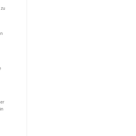
 zu
en
e
ter
in