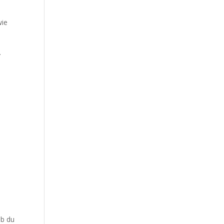
wie
.
ob du