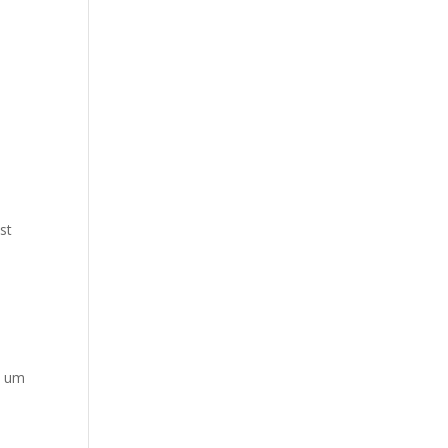
st
, um