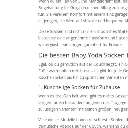
Wenn du ein Fan von „The Mandalorian“ bist, d
Begeisterung für Grogu in deinen Alltag zu inte
tun. Sie vereinen Komfort mit einem einzigartig
diejenigen, die Wert auf stilvolle und bequeme K
Diese Socken sind nicht nur ein modisches Stat
bieten sie eine angenehme Passform und halten 
weitergibst – sie sorgen garantiert für Freude.
Die besten Baby Yoda Socken 
Egal, ob du gemütlich auf der Couch liegst, ein
Füße warmhalten möchtest – es gibt für jede Ge
Kuschelsocken bis hin zu sportlichen Varianten 
1. Kuschelige Socken für Zuhause
Wenn es draußen kalt wird, gibt es nichts Besse
sorgen für ein besonders angenehmes Tragegefü
zu lustigen Varianten mit seinen großen, neugie
Viele dieser Modelle haben rutschfeste Sohlen, d
gemütliche Abende auf der Couch, während du de