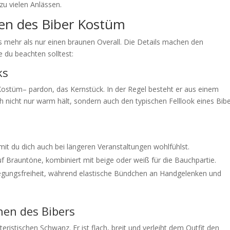
zu vielen Anlässen.
en des Biber Kostüm
s mehr als nur einen braunen Overall. Die Details machen den
e du beachten solltest:
ks
 Kostüm– pardon, das Kernstück. In der Regel besteht er aus einem
ch nicht nur warm hält, sondern auch den typischen Felllook eines Bib
it du dich auch bei längeren Veranstaltungen wohlfühlst.
 Brauntöne, kombiniert mit beige oder weiß für die Bauchpartie.
wegungsfreiheit, während elastische Bündchen an Handgelenken und
hen des Bibers
ristischen Schwanz. Er ist flach, breit und verleiht dem Outfit den