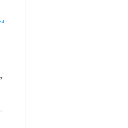
n
er
st.