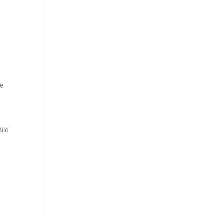
ie
ild