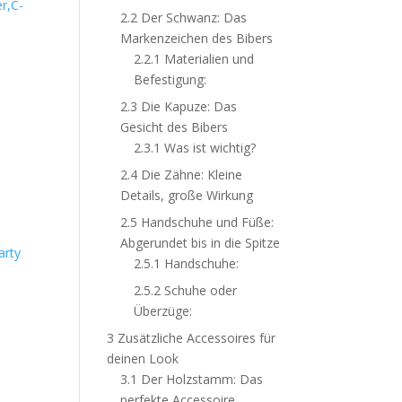
r,C-
2.2
Der Schwanz: Das
Markenzeichen des Bibers
2.2.1
Materialien und
Befestigung:
2.3
Die Kapuze: Das
Gesicht des Bibers
2.3.1
Was ist wichtig?
2.4
Die Zähne: Kleine
Details, große Wirkung
2.5
Handschuhe und Füße:
Abgerundet bis in die Spitze
arty
2.5.1
Handschuhe:
2.5.2
Schuhe oder
Überzüge:
3
Zusätzliche Accessoires für
deinen Look
3.1
Der Holzstamm: Das
perfekte Accessoire