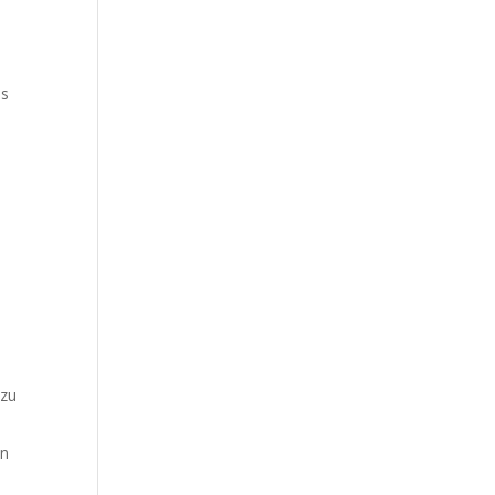
as
 zu
en