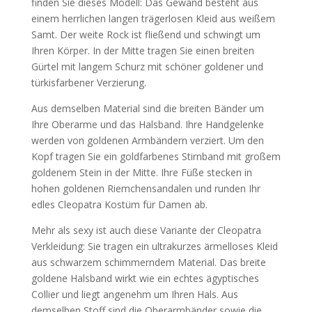
finden Sie dieses Modell: Das Gewand besteht aus
einem herrlichen langen trägerlosen Kleid aus weißem
Samt. Der weite Rock ist fließend und schwingt um
Ihren Körper. In der Mitte tragen Sie einen breiten
Gürtel mit langem Schurz mit schöner goldener und
türkisfarbener Verzierung.
Aus demselben Material sind die breiten Bänder um
Ihre Oberarme und das Halsband. Ihre Handgelenke
werden von goldenen Armbändern verziert. Um den
Kopf tragen Sie ein goldfarbenes Stirnband mit großem
goldenem Stein in der Mitte. Ihre Füße stecken in
hohen goldenen Riemchensandalen und runden Ihr
edles Cleopatra Kostüm für Damen ab.
Mehr als sexy ist auch diese Variante der Cleopatra
Verkleidung: Sie tragen ein ultrakurzes ärmelloses Kleid
aus schwarzem schimmerndem Material. Das breite
goldene Halsband wirkt wie ein echtes ägyptisches
Collier und liegt angenehm um Ihren Hals. Aus
demselben Stoff sind die Oberarmbänder sowie die