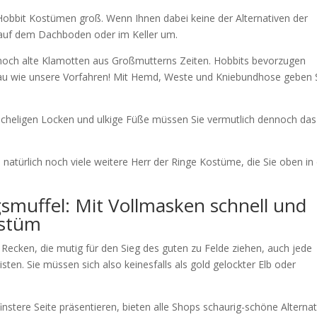
 Hobbit Kostümen groß. Wenn Ihnen dabei keine der Alternativen der
 auf dem Dachboden oder im Keller um.
 noch alte Klamotten aus Großmutterns Zeiten. Hobbits bevorzugen
au wie unsere Vorfahren! Mit Hemd, Weste und Kniebundhose geben 
scheligen Locken und ulkige Füße müssen Sie vermutlich dennoch das
natürlich noch viele weitere Herr der Ringe Kostüme, die Sie oben in
smuffel: Mit Vollmasken schnell und
ostüm
Recken, die mutig für den Sieg des guten zu Felde ziehen, auch jede
en. Sie müssen sich also keinesfalls als gold gelockter Elb oder
nstere Seite präsentieren, bieten alle Shops schaurig-schöne Alterna