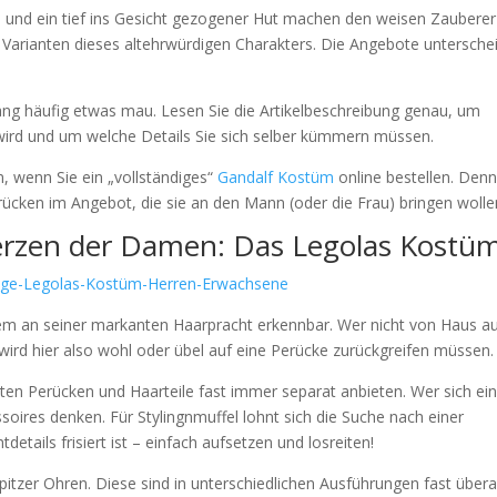
 und ein tief ins Gesicht gezogener Hut machen den weisen Zauberer
ie Varianten dieses altehrwürdigen Charakters. Die Angebote untersche
ng häufig etwas mau. Lesen Sie die Artikelbeschreibung genau, um
 wird und um welche Details Sie sich selber kümmern müssen.
en, wenn Sie ein „vollständiges“
Gandalf Kostüm
online bestellen. Den
ücken im Angebot, die sie an den Mann (oder die Frau) bringen wolle
 Herzen der Damen: Das Legolas Kostü
em an seiner markanten Haarpracht erkennbar. Wer nicht von Haus a
wird hier also wohl oder übel auf eine Perücke zurückgreifen müssen.
eiten Perücken und Haarteile fast immer separat anbieten. Wer sich ei
essoires denken. Für Stylingnmuffel lohnt sich die Suche nach einer
details frisiert ist – einfach aufsetzen und losreiten!
spitzer Ohren. Diese sind in unterschiedlichen Ausführungen fast übera