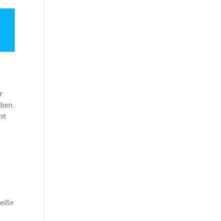
r
aben.
it
weiße