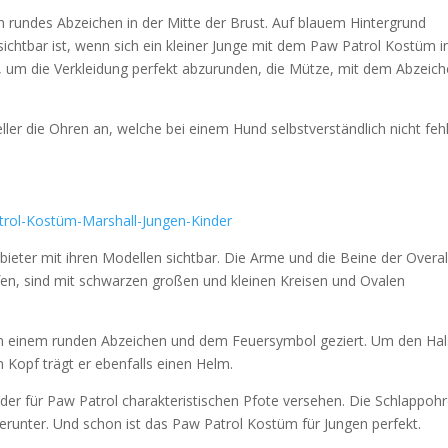
ein rundes Abzeichen in der Mitte der Brust. Auf blauem Hintergrund
 sichtbar ist, wenn sich ein kleiner Junge mit dem Paw Patrol Kostüm i
, um die Verkleidung perfekt abzurunden, die Mütze, mit dem Abzeic
ller die Ohren an, welche bei einem Hund selbstverständlich nicht feh
ieter mit ihren Modellen sichtbar. Die Arme und die Beine der Overal
eifen, sind mit schwarzen großen und kleinen Kreisen und Ovalen
 von einem runden Abzeichen und dem Feuersymbol geziert. Um den Hal
 Kopf trägt er ebenfalls einen Helm.
it der für Paw Patrol charakteristischen Pfote versehen. Die Schlappoh
runter. Und schon ist das Paw Patrol Kostüm für Jungen perfekt.