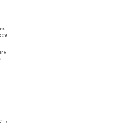
und
acht
sene
s
ger,