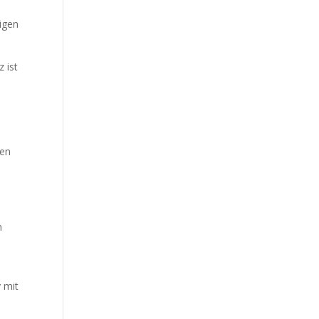
igen
 ist
zen
h
 mit