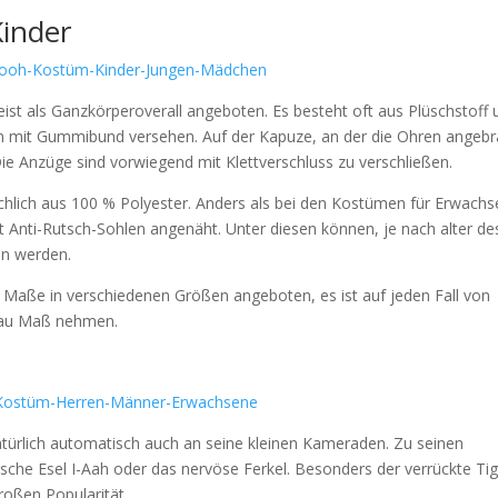
inder
ist als Ganzkörperoverall angeboten. Es besteht oft aus Plüschstoff 
en mit Gummibund versehen. Auf der Kapuze, an der die Ohren angebr
 Die Anzüge sind vorwiegend mit Klettverschluss zu verschließen.
chlich aus 100 % Polyester. Anders als bei den Kostümen für Erwach
it Anti-Rutsch-Sohlen angenäht. Unter diesen können, je nach alter de
en werden.
aße in verschiedenen Größen angeboten, es ist auf jeden Fall von
enau Maß nehmen.
türlich automatisch auch an seine kleinen Kameraden. Zu seinen
che Esel I-Aah oder das nervöse Ferkel. Besonders der verrückte Tig
großen Popularität.