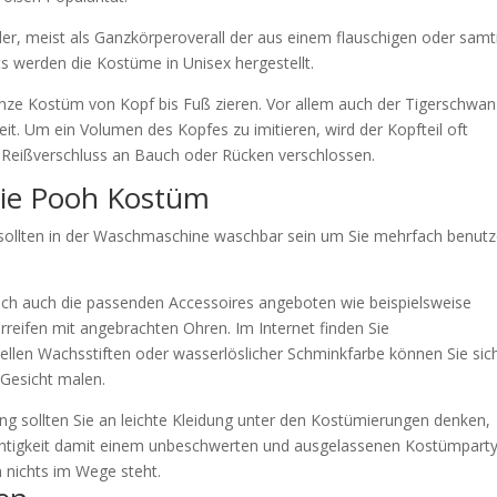
er, meist als Ganzkörperoverall der aus einem flauschigen oder samt
s werden die Kostüme in Unisex hergestellt.
ganze Kostüm von Kopf bis Fuß zieren. Vor allem auch der Tigerschwanz
eit. Um ein Volumen des Kopfes zu imitieren, wird der Kopfteil oft
 Reißverschluss an Bauch oder Rücken verschlossen.
nie Pooh Kostüm
 sollten in der Waschmaschine waschbar sein um Sie mehrfach benut
ch auch die passenden Accessoires angeboten wie beispielsweise
reifen mit angebrachten Ohren. Im Internet finden Sie
ellen Wachsstiften oder wasserlöslicher Schminkfarbe können Sie sic
 Gesicht malen.
ung sollten Sie an leichte Kleidung unter den Kostümierungen denken,
ichtigkeit damit einem unbeschwerten und ausgelassenen Kostümparty
 nichts im Wege steht.