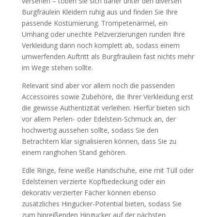
versehen – toben Sie sich daher unter den diversen
Burgfräulein Kleidern ruhig aus und finden Sie Ihre
passende Kostümierung. Trompetenärmel, ein
Umhang oder unechte Pelzverzierungen runden Ihre
Verkleidung dann noch komplett ab, sodass einem
umwerfenden Auftritt als Burgfräuliein fast nichts mehr
im Wege stehen sollte.
Relevant sind aber vor allem noch die passenden
Accessoires sowie Zubehöre, die Ihrer Verkleidung erst
die gewisse Authentizität verleihen. Hierfür bieten sich
vor allem Perlen- oder Edelstein-Schmuck an, der
hochwertig aussehen sollte, sodass Sie den
Betrachtern klar signalisieren können, dass Sie zu
einem ranghohen Stand gehören.
Edle Ringe, feine weiße Handschuhe, eine mit Tüll oder
Edelsteinen verzierte Kopfbedeckung oder ein
dekorativ verzierter Fächer können ebenso
zusätzliches Hingucker-Potential bieten, sodass Sie
zum hinreißenden Hingucker auf der nächsten