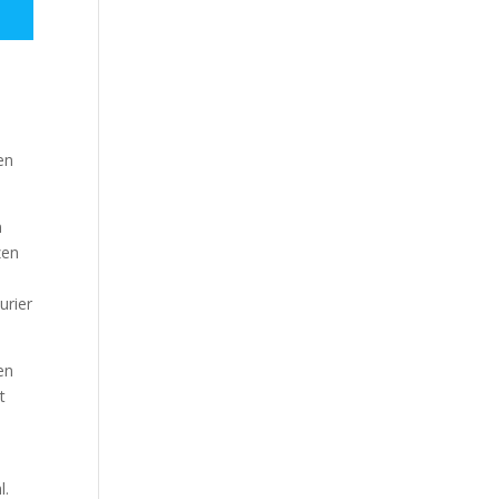
en
n
zen
urier
en
t
l.