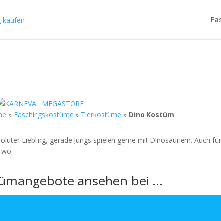
Fa
me
»
Faschingskostüme
»
Tierkostüme
»
Dino Kostüm
oluter Liebling, gerade Jungs spielen gerne mit Dinosauriern. Auch fü
 wo.
stümangebote ansehen bei …