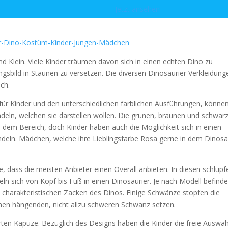
Jetzt ansehen
und Klein. Viele Kinder träumen davon sich in einen echten Dino zu
gsbild in Staunen zu versetzen. Die diversen Dinosaurier Verkleidung
ch.
für Kinder und den unterschiedlichen farblichen Ausführungen, könne
ndeln, welchen sie darstellen wollen. Die grünen, braunen und schwar
 dem Bereich, doch Kinder haben auch die Möglichkeit sich in einen
ndeln. Mädchen, welche ihre Lieblingsfarbe Rosa gerne in dem Dinosa
, dass die meisten Anbieter einen Overall anbieten. In diesen schlüpf
n sich von Kopf bis Fuß in einen Dinosaurier. Je nach Modell befinde
 charakteristischen Zacken des Dinos. Einige Schwänze stopfen die
inen hängenden, nicht allzu schweren Schwanz setzen.
rten Kapuze. Bezüglich des Designs haben die Kinder die freie Auswah