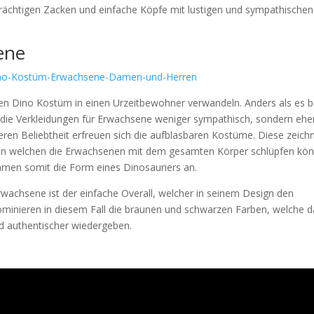
rächtigen Zacken und einfache Köpfe mit lustigen und sympathischen
ene
 Dino Kostüm in einen Urzeitbewohner verwandeln. Anders als es b
nen die Verkleidungen für Erwachsene weniger sympathisch, sondern ehe
eren Beliebtheit erfreuen sich die aufblasbaren Kostüme. Diese zeich
s, in welchen die Erwachsenen mit dem gesamten Körper schlüpfen kö
nehmen somit die Form eines Dinosauriers an.
Erwachsene ist der einfache Overall, welcher in seinem Design den
dominieren in diesem Fall die braunen und schwarzen Farben, welche 
d authentischer wiedergeben.