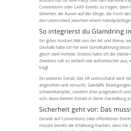
Kostüm nur für eine Party oder den Karneval trägs
Conventions oder LARP-Events zu tragen, dann lo
stimmen: die Runen auf der Klinge, die Form des
den Unterschied zwischen einem mittelprächti
So integrierst du Glamdring i
Ein gutes Kostüm lebt von der Art und Weise, wie 
Deshalb habe ich mir eine Gürtelhalterung besor
gleich zwei Vorteile: Erstens hatte ich die Hän
Zweitens sah es einfach viel authentischer aus,
trägt.
Ein weiteres Detail, das oft unterschätzt wird:
angesehen und versucht, Gandalfs Bewegungen n
Schwertkämpfer, sondern eher pragmatisch und 
sich, diese kleinen Details in deine Darstellung zu
Sicherheit geht vor: Das mus
Gerade auf Conventions oder öffentlichen Events
musste bereits die Erfahrung machen, dass mir de