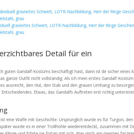
ividuell graviertes Schwert, LOTR-Nachbildung, Herr der Ringe Geschen
lstahl, grau
rzichtbares Detail für ein
ch guten Gandalf-Kostüms beschäftigt hast, dann ist dir sicher eines k
s ganze Outfit nicht vollständig. Als ich mein erstes Gandalf-Kostüm
 es ausreicht, den Hut, den Stab und den grauen Umhang zu besorgen
 Entscheidendes. Etwas, das Gandalfs Auftreten erst richtig unterstrei
ing
s ist eine Waffe mit Geschichte. Ursprünglich wurde es für Turgon, den
später wurde es in einer Trollhöhle wiederentdeckt, zusammen mit Or
er Klinge und führte sie fortan mit sich. Was mich am meisten faszinie