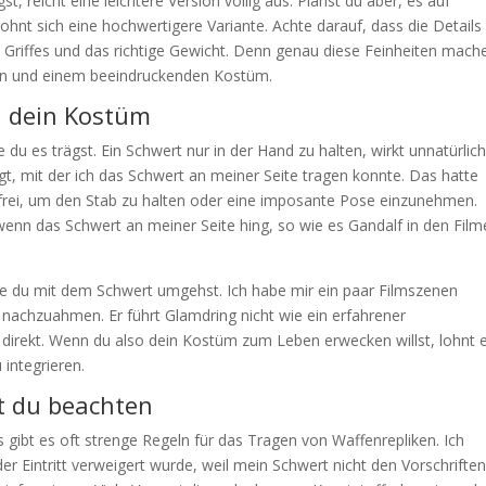
t, reicht eine leichtere Version völlig aus. Planst du aber, es auf
hnt sich eine hochwertigere Variante. Achte darauf, dass die Details
 Griffes und das richtige Gewicht. Denn genau diese Feinheiten mach
gen und einem beeindruckenden Kostüm.
n dein Kostüm
du es trägst. Ein Schwert nur in der Hand zu halten, wirkt unnatürlich
gt, mit der ich das Schwert an meiner Seite tragen konnte. Das hatte
de frei, um den Stab zu halten oder eine imposante Pose einzunehmen.
 wenn das Schwert an meiner Seite hing, so wie es Gandalf in den Fil
 Wie du mit dem Schwert umgehst. Ich habe mir ein paar Filmszenen
achzuahmen. Er führt Glamdring nicht wie ein erfahrener
direkt. Wenn du also dein Kostüm zum Leben erwecken willst, lohnt 
 integrieren.
st du beachten
 gibt es oft strenge Regeln für das Tragen von Waffenrepliken. Ich
r Eintritt verweigert wurde, weil mein Schwert nicht den Vorschrifte