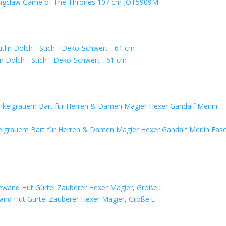
 Longclaw Game of The Thrones 107 cm JOT5909M
n Dolch - Stich - Deko-Schwert - 61 cm -
kelgrauem Bart für Herren & Damen Magier Hexer Gandalf Merlin Fas
nd Hut Gürtel Zauberer Hexer Magier, Größe:L