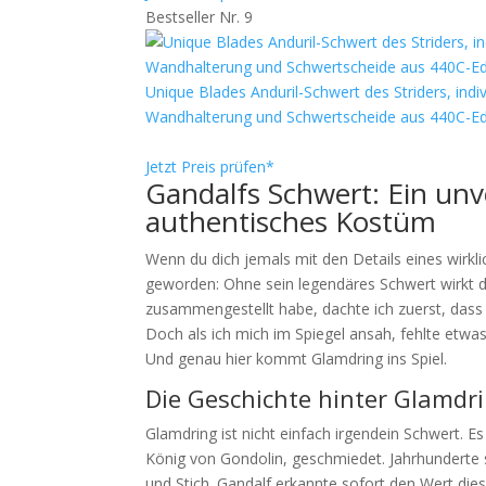
Bestseller Nr. 9
Unique Blades Anduril-Schwert des Striders, ind
Wandhalterung und Schwertscheide aus 440C-Ede
Jetzt Preis prüfen*
Gandalfs Schwert: Ein unve
authentisches Kostüm
Wenn du dich jemals mit den Details eines wirkli
geworden: Ohne sein legendäres Schwert wirkt da
zusammengestellt habe, dachte ich zuerst, dass
Doch als ich mich im Spiegel ansah, fehlte etwas
Und genau hier kommt Glamdring ins Spiel.
Die Geschichte hinter Glamdr
Glamdring ist nicht einfach irgendein Schwert. E
König von Gondolin, geschmiedet. Jahrhunderte 
und Stich. Gandalf erkannte sofort den Wert dies