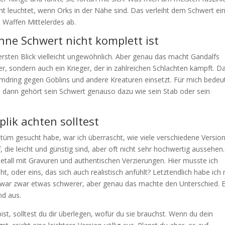
cht leuchtet, wenn Orks in der Nähe sind. Das verleiht dem Schwert ei
 Waffen Mittelerdes ab.
ne Schwert nicht komplett ist
ersten Blick vielleicht ungewöhnlich. Aber genau das macht Gandalfs
gier, sondern auch ein Krieger, der in zahlreichen Schlachten kämpft. D
amdring gegen Goblins und andere Kreaturen einsetzt. Für mich bedeu
ll, dann gehört sein Schwert genauso dazu wie sein Stab oder sein
lik achten solltest
stüm gesucht habe, war ich überrascht, wie viele verschiedene Versio
f, die leicht und günstig sind, aber oft nicht sehr hochwertig aussehen.
etall mit Gravuren und authentischen Verzierungen. Hier musste ich
ht, oder eins, das sich auch realistisch anfühlt? Letztendlich habe ich
 Es war zwar etwas schwerer, aber genau das machte den Unterschied. 
nd aus.
ist, solltest du dir überlegen, wofür du sie brauchst. Wenn du dein