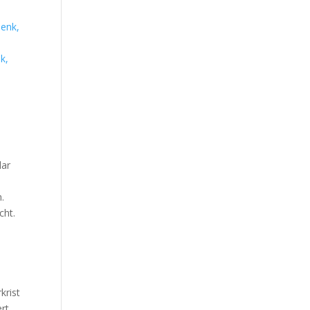
k,
lar
.
cht.
krist
rt,