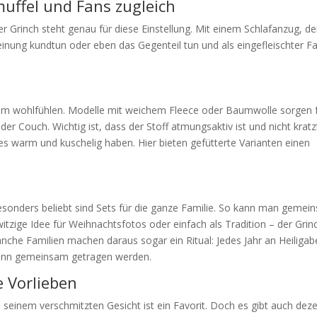
uffel und Fans zugleich
r Grinch steht genau für diese Einstellung. Mit einem Schlafanzug, de
inung kundtun oder eben das Gegenteil tun und als eingefleischter F
allem wohlfühlen. Modelle mit weichem Fleece oder Baumwolle sorgen 
Couch. Wichtig ist, dass der Stoff atmungsaktiv ist und nicht kratz
s warm und kuschelig haben. Hier bieten gefütterte Varianten einen
 Besonders beliebt sind Sets für die ganze Familie. So kann man geme
witzige Idee für Weihnachtsfotos oder einfach als Tradition – der Grin
nche Familien machen daraus sogar ein Ritual: Jedes Jahr an Heiliga
 dann gemeinsam getragen werden.
e Vorlieben
 seinem verschmitzten Gesicht ist ein Favorit. Doch es gibt auch dez