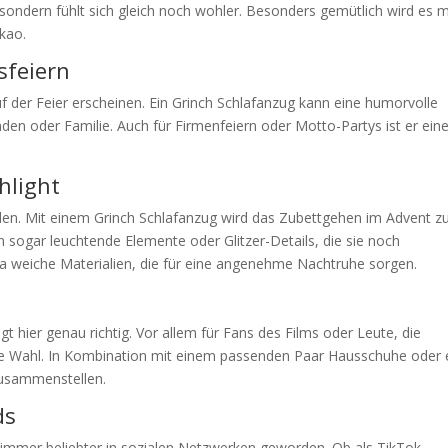
 sondern fühlt sich gleich noch wohler. Besonders gemütlich wird es m
kao.
sfeiern
auf der Feier erscheinen. Ein Grinch Schlafanzug kann eine humorvolle
nden oder Familie. Auch für Firmenfeiern oder Motto-Partys ist er ein
hlight
eiden. Mit einem Grinch Schlafanzug wird das Zubettgehen im Advent z
sogar leuchtende Elemente oder Glitzer-Details, die sie noch
ra weiche Materialien, die für eine angenehme Nachtruhe sorgen.
t hier genau richtig. Vor allem für Fans des Films oder Leute, die
e Wahl. In Kombination mit einem passenden Paar Hausschuhe oder 
zusammenstellen.
ds
ts immer beliebter in sozialen Netzwerken geworden. Ob als TikTok-