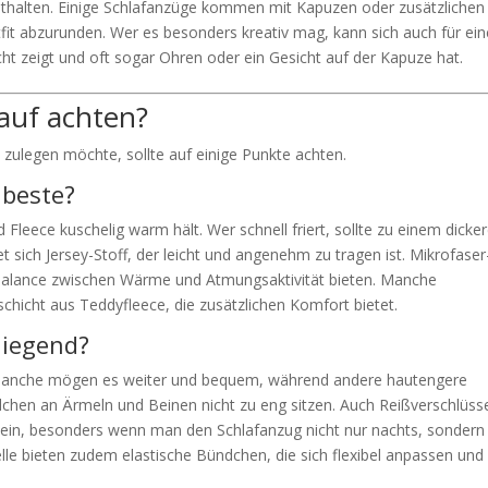
enthalten. Einige Schlafanzüge kommen mit Kapuzen oder zusätzlichen
fit abzurunden. Wer es besonders kreativ mag, kann sich auch für ei
cht zeigt und oft sogar Ohren oder ein Gesicht auf der Kapuze hat.
auf achten?
n zulegen möchte, sollte auf einige Punkte achten.
 beste?
leece kuschelig warm hält. Wer schnell friert, sollte zu einem dicke
t sich Jersey-Stoff, der leicht und angenehm zu tragen ist. Mikrofaser
te Balance zwischen Wärme und Atmungsaktivität bieten. Manche
chicht aus Teddyfleece, die zusätzlichen Komfort bietet.
liegend?
e. Manche mögen es weiter und bequem, während andere hautengere
dchen an Ärmeln und Beinen nicht zu eng sitzen. Auch Reißverschlüss
sein, besonders wenn man den Schlafanzug nicht nur nachts, sondern
e bieten zudem elastische Bündchen, die sich flexibel anpassen und 