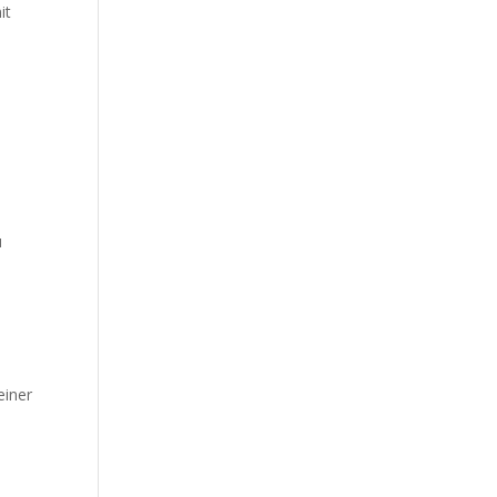
it
e
u
einer