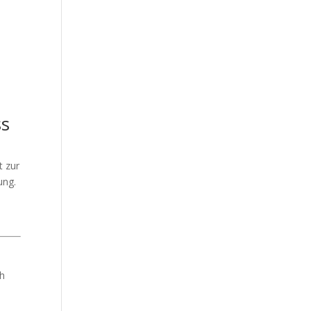
ss
t zur
ung.
ch