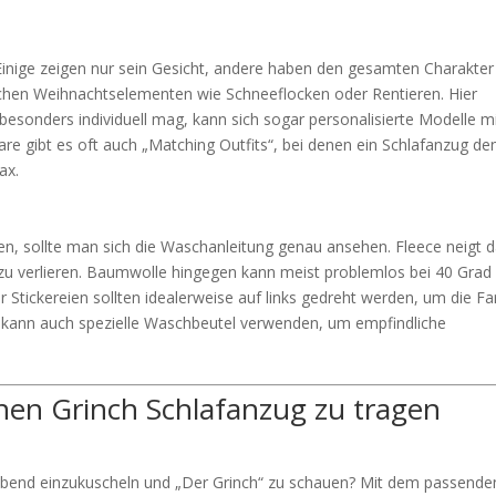
. Einige zeigen nur sein Gesicht, andere haben den gesamten Charakter
lichen Weihnachtselementen wie Schneeflocken oder Rentieren. Hier
esonders individuell mag, kann sich sogar personalisierte Modelle m
e gibt es oft auch „Matching Outfits“, bei denen ein Schlafanzug de
ax.
, sollte man sich die Waschanleitung genau ansehen. Fleece neigt d
zu verlieren. Baumwolle hingegen kann meist problemlos bei 40 Grad
Stickereien sollten idealerweise auf links gedreht werden, um die F
, kann auch spezielle Waschbeutel verwenden, um empfindliche
nen Grinch Schlafanzug zu tragen
 Abend einzukuscheln und „Der Grinch“ zu schauen? Mit dem passende