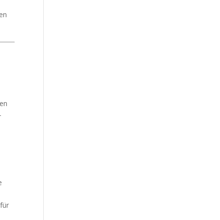
nen
ren
-
e
für