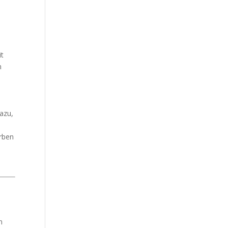
it
n
azu,
arben
n