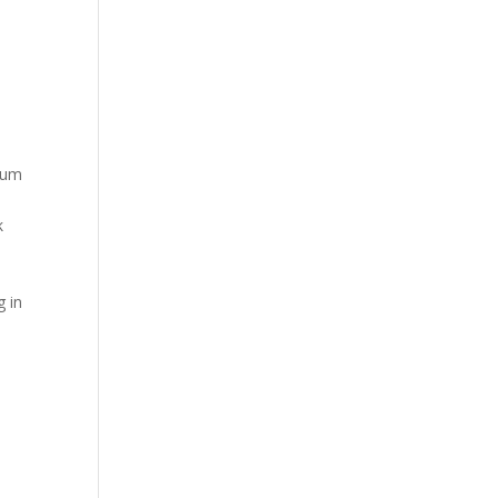
s um
k
g in