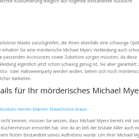
echte Kostümierung lediglich auf folgende Bestandteile Rücksicht
uckslose Maske zurückgreifen, die Ihnen ebenfalls eine schaurige Opti
iv erhalten Sie eine mörderische Michael Myers Verkleidung auch scho
die passenden Accessoires sowie Zubehöre sorgen müssten, da diese
kleidung eigentlich jetzt schon schaurig genug ist, Sie aber garantier
tto- oder Halloweenparty werden wollen, bieten sich noch mörderis
tcher darbieten.
ils für Ihr mörderisches Michael Mye
ch nicht kennen, müssen Sie wissen, dass Michael Myers bereits mit se
üchenmesser ermordet hat. Von da an ließ der brutale Killer auch ni
nem festen Bestandteil seines Auftretens wurde. Um Ihrer Michael M