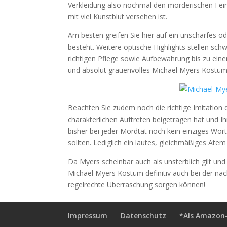
Verkleidung also nochmal den mörderischen Feins
mit viel Kunstblut versehen ist.
Am besten greifen Sie hier auf ein unscharfes 
besteht. Weitere optische Highlights stellen sch
richtigen Pflege sowie Aufbewahrung bis zu ein
und absolut grauenvolles Michael Myers Kostüm
Beachten Sie zudem noch die richtige Imitation 
charakterlichen Auftreten beigetragen hat und Ih
bisher bei jeder Mordtat noch kein einziges Wor
sollten. Lediglich ein lautes, gleichmäßiges Atem 
Da Myers scheinbar auch als unsterblich gilt un
Michael Myers Kostüm definitiv auch bei der nä
regelrechte Überraschung sorgen können!
Impressum
Datenschutz
*Als Amazon-P