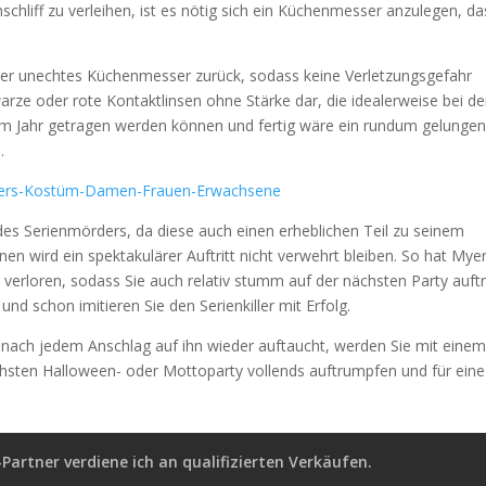
chliff zu verleihen, ist es nötig sich ein Küchenmesser anzulegen, da
oder unechtes Küchenmesser zurück, sodass keine Verletzungsgefahr
warze oder rote Kontaktlinsen ohne Stärke dar, die idealerweise bei de
em Jahr getragen werden können und fertig wäre ein rundum gelunge
.
des Serienmörders, da diese auch einen erheblichen Teil zu seinem
nen wird ein spektakulärer Auftritt nicht verwehrt bleiben. So hat Mye
t verloren, sodass Sie auch relativ stumm auf der nächsten Party auft
und schon imitieren Sie den Serienkiller mit Erfolg.
d nach jedem Anschlag auf ihn wieder auftaucht, werden Sie mit eine
chsten Halloween- oder Mottoparty vollends auftrumpfen und für eine
artner verdiene ich an qualifizierten Verkäufen.