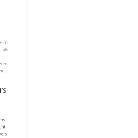
k im
n als
t zum
che
rs
chs
cht
yers