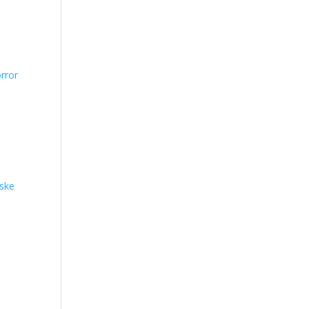
rror
aske