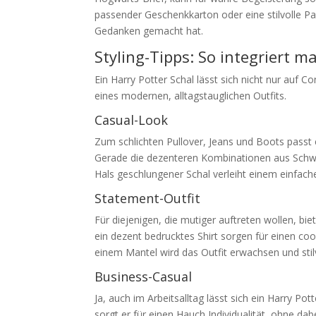
passender Geschenkkarton oder eine stilvolle P
Gedanken gemacht hat.
Styling-Tipps: So integriert m
Ein Harry Potter Schal lässt sich nicht nur auf 
eines modernen, alltagstauglichen Outfits.
Casual-Look
Zum schlichten Pullover, Jeans und Boots passt 
Gerade die dezenteren Kombinationen aus Schwar
Hals geschlungener Schal verleiht einem einfach
Statement-Outfit
Für diejenigen, die mutiger auftreten wollen, bie
ein dezent bedrucktes Shirt sorgen für einen co
einem Mantel wird das Outfit erwachsen und stilv
Business-Casual
Ja, auch im Arbeitsalltag lässt sich ein Harry Po
sorgt er für einen Hauch Individualität, ohne dabe