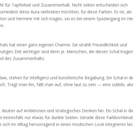
ht für Tapferkeit und Zusammenhalt. Nicht selten entscheiden sich
indest diese Aura verbreiten möchten, für diese Farben. Es ist, als
Ron und Hermine mit sich tragen, sei es bei einem Spaziergang im He
en.
als hat einen ganz eigenen Charme. Sie strahlt Freundlichkeit und
eutigen Zeit wichtiger sind denn je. Menschen, die diesen Schal tragen
 und des Zusammenhalts.
w, stehen für Intelligenz und künstlerische Begabung. Ein Schal in d
ch. Trägt man ihn, fällt man auf, ohne laut zu sein — eine subtile, ab
, deuten auf Ambitionen und strategisches Denken hin. Ein Schal in d
i keinesfalls nur etwas für dunkle Seelen. Gerade diese Farbkombina
 sich im Alltag hervorragend in einen modischen Look integrieren läs