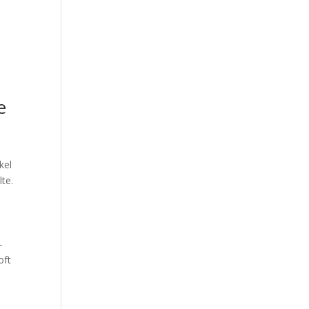
e
kel
te.
,
-
oft