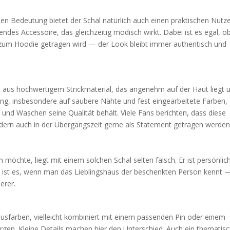
 Bedeutung bietet der Schal natürlich auch einen praktischen Nutze
des Accessoire, das gleichzeitig modisch wirkt. Dabei ist es egal, ob
 zum Hoodie getragen wird — der Look bleibt immer authentisch und
t aus hochwertigem Strickmaterial, das angenehm auf der Haut liegt 
tung, insbesondere auf saubere Nähte und fest eingearbeitete Farben,
nd Waschen seine Qualität behält. Viele Fans berichten, dass diese
sondern auch in der Übergangszeit gerne als Statement getragen werden
öchte, liegt mit einem solchen Schal selten falsch. Er ist persönlich
 ist es, wenn man das Lieblingshaus der beschenkten Person kennt 
erer.
Hausfarben, vielleicht kombiniert mit einem passenden Pin oder einem
rgen. Kleine Details machen hier den Unterschied. Auch ein thematis