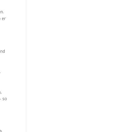
n.
 er
und
.
,
— so
ch