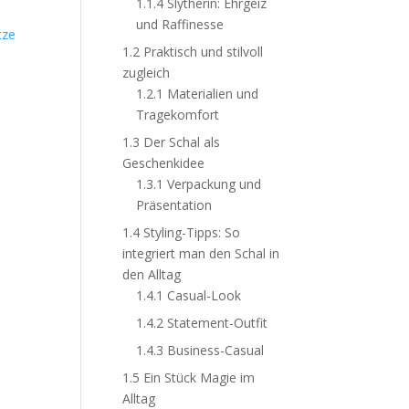
1.1.4
Slytherin: Ehrgeiz
und Raffinesse
tze
1.2
Praktisch und stilvoll
zugleich
1.2.1
Materialien und
Tragekomfort
1.3
Der Schal als
Geschenkidee
1.3.1
Verpackung und
Präsentation
1.4
Styling-Tipps: So
integriert man den Schal in
den Alltag
1.4.1
Casual-Look
1.4.2
Statement-Outfit
1.4.3
Business-Casual
1.5
Ein Stück Magie im
Alltag