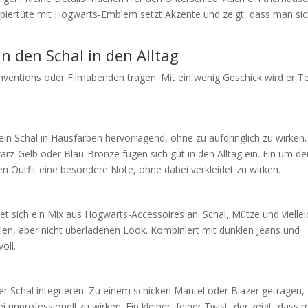
apiertüte mit Hogwarts-Emblem setzt Akzente und zeigt, dass man si
an den Schal in den Alltag
Conventions oder Filmabenden tragen. Mit ein wenig Geschick wird er Te
ein Schal in Hausfarben hervorragend, ohne zu aufdringlich zu wirken.
z-Gelb oder Blau-Bronze fügen sich gut in den Alltag ein. Ein um de
en Outfit eine besondere Note, ohne dabei verkleidet zu wirken.
tet sich ein Mix aus Hogwarts-Accessoires an: Schal, Mütze und viellei
olen, aber nicht überladenen Look. Kombiniert mit dunklen Jeans und
oll.
tter Schal integrieren. Zu einem schicken Mantel oder Blazer getragen,
i unprofessionell zu wirken. Ein kleiner, feiner Twist, der zeigt, dass