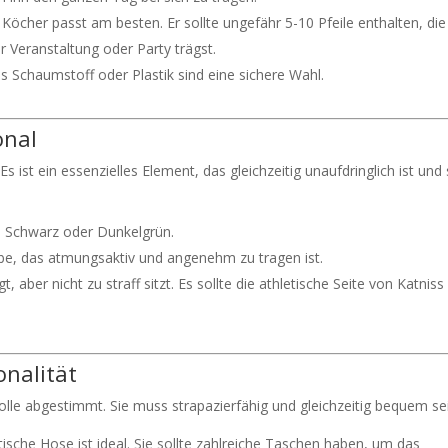
 Köcher passt am besten. Er sollte ungefähr 5-10 Pfeile enthalten, die
er Veranstaltung oder Party trägst.
us Schaumstoff oder Plastik sind eine sichere Wahl.
onal
Es ist ein essenzielles Element, das gleichzeitig unaufdringlich ist und 
, Schwarz oder Dunkelgrün.
e, das atmungsaktiv und angenehm zu tragen ist.
t, aber nicht zu straff sitzt. Es sollte die athletische Seite von Katniss
onalität
 Rolle abgestimmt. Sie muss strapazierfähig und gleichzeitig bequem se
ische Hose ist ideal. Sie sollte zahlreiche Taschen haben, um das