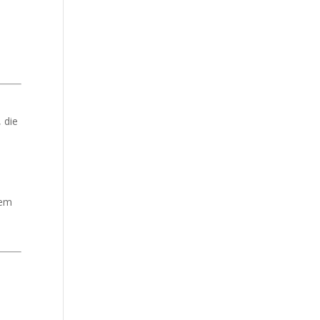
 die
uem