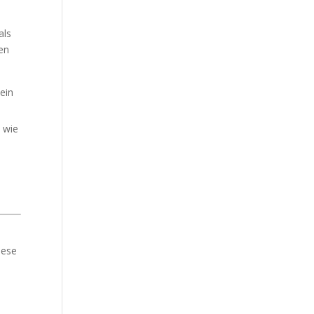
als
gen
ein
s wie
iese