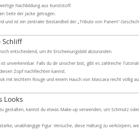
wertige Nachbildung aus Kunststoff.
ken Seite der Jacke getragen.
nd und ist ein zentraler Bestandteil der „Tribute von Panem“-Geschich
 Schliff
ennoch entscheidend, um ihr Erscheinungsbild abzurunden.
ist unverkennbar. Falls du dir unsicher bist, gibt es zahlreiche Tutorial
du diesen Zopf nachflechten kannst.
 Look mit leichtem Rouge und einem Hauch von Mascara reicht völlig au
s Looks
r zu gestalten, kannst du etwas Make-up verwenden, um Schmutz ode
ne starke, unabhängige Figur. Versuche, diese Haltung zu verkörpern, w