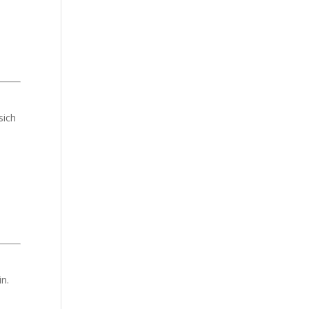
sich
in.