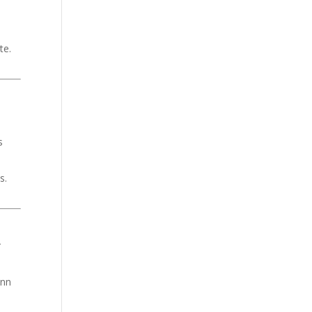
te.
s
s.
r
enn