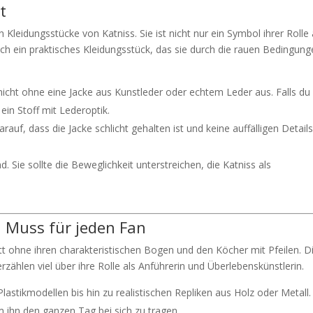
t
Kleidungsstücke von Katniss. Sie ist nicht nur ein Symbol ihrer Rolle 
uch ein praktisches Kleidungsstück, das sie durch die rauen Bedingun
icht ohne eine Jacke aus Kunstleder oder echtem Leder aus. Falls du 
ein Stoff mit Lederoptik.
arauf, dass die Jacke schlicht gehalten ist und keine auffälligen Detail
d. Sie sollte die Beweglichkeit unterstreichen, die Katniss als
n Muss für jeden Fan
t ohne ihren charakteristischen Bogen und den Köcher mit Pfeilen. D
rzählen viel über ihre Rolle als Anführerin und Überlebenskünstlerin.
Plastikmodellen bis hin zu realistischen Repliken aus Holz oder Metall.
um ihn den ganzen Tag bei sich zu tragen.