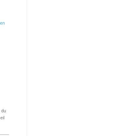
n
n du
eil