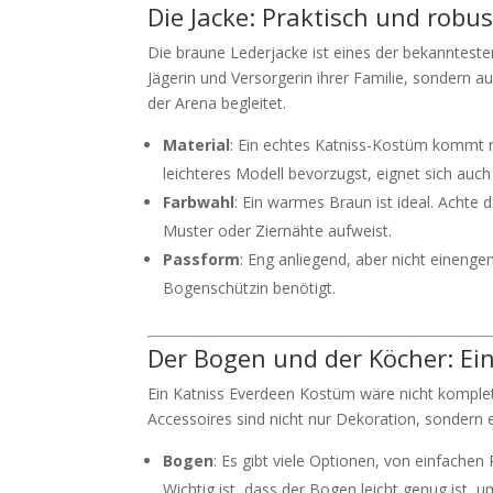
Die Jacke: Praktisch und robus
Die braune Lederjacke ist eines der bekanntesten 
Jägerin und Versorgerin ihrer Familie, sondern a
der Arena begleitet.
Material
: Ein echtes Katniss-Kostüm kommt n
leichteres Modell bevorzugst, eignet sich auch 
Farbwahl
: Ein warmes Braun ist ideal. Achte d
Muster oder Ziernähte aufweist.
Passform
: Eng anliegend, aber nicht einengen
Bogenschützin benötigt.
Der Bogen und der Köcher: Ei
Ein Katniss Everdeen Kostüm wäre nicht komplet
Accessoires sind nicht nur Dekoration, sondern e
Bogen
: Es gibt viele Optionen, von einfachen 
Wichtig ist, dass der Bogen leicht genug ist, 