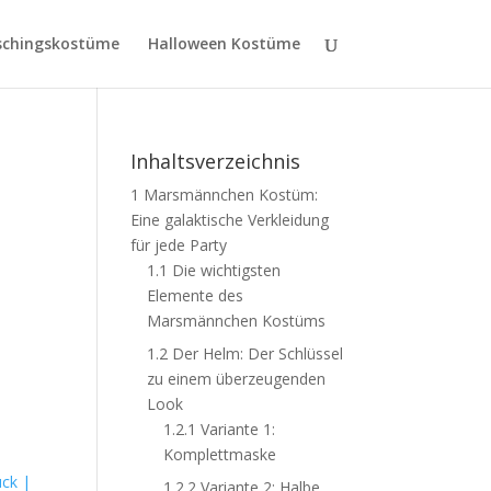
schingskostüme
Halloween Kostüme
Inhaltsverzeichnis
1
Marsmännchen Kostüm:
Eine galaktische Verkleidung
für jede Party
1.1
Die wichtigsten
Elemente des
Marsmännchen Kostüms
1.2
Der Helm: Der Schlüssel
zu einem überzeugenden
Look
1.2.1
Variante 1:
Komplettmaske
uck |
1.2.2
Variante 2: Halbe