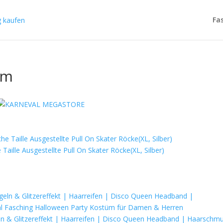
Fa
üm
aille Ausgestellte Pull On Skater Röcke(XL, Silber)
eln & Glitzereffekt | Haarreifen | Disco Queen Headband | Haarschm