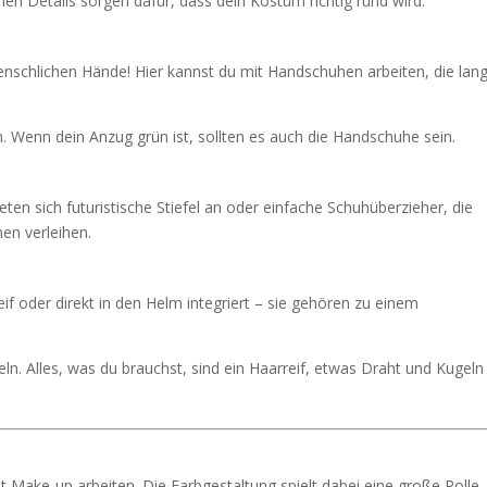
en Details sorgen dafür, dass dein Kostüm richtig rund wird.
nschlichen Hände! Hier kannst du mit Handschuhen arbeiten, die lan
Wenn dein Anzug grün ist, sollten es auch die Handschuhe sein.
en sich futuristische Stiefel an oder einfache Schuhüberzieher, die
en verleihen.
if oder direkt in den Helm integriert – sie gehören zu einem
ln. Alles, was du brauchst, sind ein Haarreif, etwas Draht und Kugeln
t Make-up arbeiten. Die Farbgestaltung spielt dabei eine große Rolle.