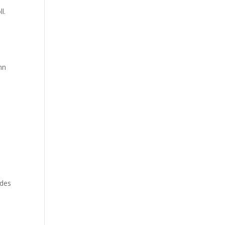
l.
nn
 des