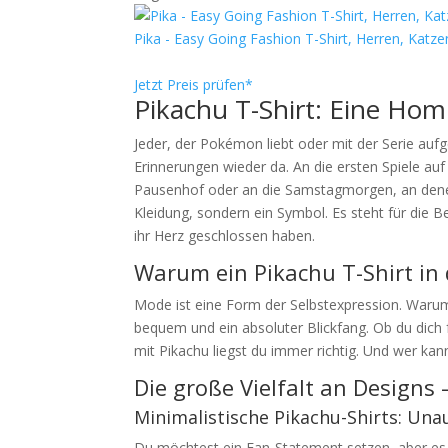
Pika - Easy Going Fashion T-Shirt, Herren, Katzen
Jetzt Preis prüfen*
Pikachu T-Shirt: Eine Ho
Jeder, der Pokémon liebt oder mit der Serie aufg
Erinnerungen wieder da. An die ersten Spiele
Pausenhof oder an die Samstagmorgen, an denen m
Kleidung, sondern ein Symbol. Es steht für die B
ihr Herz geschlossen haben.
Warum ein Pikachu T-Shirt in
Mode ist eine Form der Selbstexpression. Warum al
bequem und ein absoluter Blickfang. Ob du dich f
mit Pikachu liegst du immer richtig. Und wer k
Die große Vielfalt an Designs 
Minimalistische Pikachu-Shirts: Unau
Du möchtest ein Fan-Statement setzen, aber es so