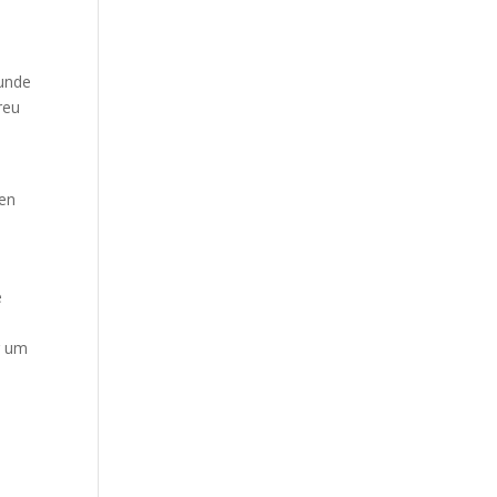
eunde
reu
t
nen
e
r um