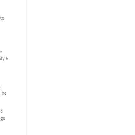
lte
e
Style
e
n bei
nd
ige