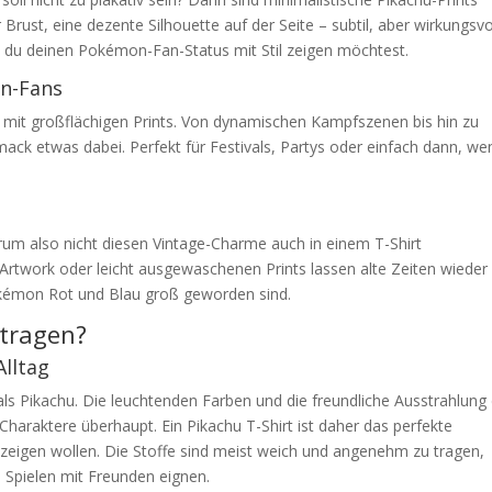
 Brust, eine dezente Silhouette auf der Seite – subtil, aber wirkungsvol
n du deinen Pokémon-Fan-Status mit Stil zeigen möchtest.
on-Fans
rts mit großflächigen Prints. Von dynamischen Kampfszenen bis hin zu
mack etwas dabei. Perfekt für Festivals, Partys oder einfach dann, we
rum also nicht diesen Vintage-Charme auch in einem T-Shirt
Artwork oder leicht ausgewaschenen Prints lassen alte Zeiten wieder
Pokémon Rot und Blau groß geworden sind.
 tragen?
Alltag
 als Pikachu. Die leuchtenden Farben und die freundliche Ausstrahlung
araktere überhaupt. Ein Pikachu T-Shirt ist daher das perfekte
 zeigen wollen. Die Stoffe sind meist weich und angenehm zu tragen,
s Spielen mit Freunden eignen.