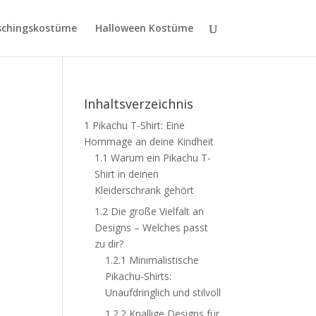
schingskostüme
Halloween Kostüme
Inhaltsverzeichnis
1
Pikachu T-Shirt: Eine
Hommage an deine Kindheit
1.1
Warum ein Pikachu T-
Shirt in deinen
Kleiderschrank gehört
1.2
Die große Vielfalt an
Designs – Welches passt
zu dir?
1.2.1
Minimalistische
Pikachu-Shirts:
Unaufdringlich und stilvoll
1.2.2
Knallige Designs für