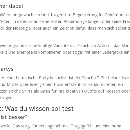
mer dabei
2000ern aufgewachsen sind, tragen ihre Begeisterung für Pokémon bis
die Zeiten, in denen man seine ersten Pokémon gefangen oder seine Fr
uck der Nostalgie, aber auch ein Zeichen dafür, dass man sich selbst t
evorzugst oder eine knallige Variante mit Pikachu in Action – das Shir
akers und einer Jeans kombinieren oder sogar mit einer Lederjacke ei
partys
 eine thematische Party besuchst, ist ein Pikachu T-Shirt eine ideal
kachu-Mütze oder einer gelben Hose entsteht im Handumdrehen ein
tzen solche Shirts als Basis für ihre kreativen Outfits auf Messen ode
tragen.
: Was du wissen solltest
ist besser?
mwolle. Das sorgt für ein angenehmes Tragegefühl und eine hohe