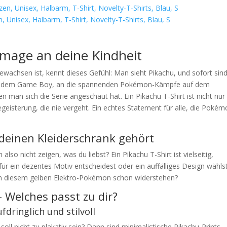
, Unisex, Halbarm, T-Shirt, Novelty-T-Shirts, Blau, S
mmage an deine Kindheit
ewachsen ist, kennt dieses Gefühl: Man sieht Pikachu, und sofort sind
 auf dem Game Boy, an die spannenden Pokémon-Kämpfe auf dem
an sich die Serie angeschaut hat. Ein Pikachu T-Shirt ist nicht nur
egeisterung, die nie vergeht. Ein echtes Statement für alle, die Pokém
 deinen Kleiderschrank gehört
so nicht zeigen, was du liebst? Ein Pikachu T-Shirt ist vielseitig,
ür ein dezentes Motiv entscheidest oder ein auffälliges Design wähls
ann diesem gelben Elektro-Pokémon schon widerstehen?
– Welches passt zu dir?
fdringlich und stilvoll
ll nicht zu plakativ sein? Dann sind minimalistische Pikachu-Prints