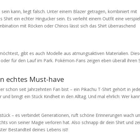
 sein kann, liegt falsch. Unter einem Blazer getragen, kombiniert mit
Shirt ein echter Hingucker sein. Es verleiht einem Outfit eine verspie
mbination mit Röcken oder Chinos lässt sich das Shirt überraschend
möchtest, gibt es auch Modelle aus atmungsaktiven Materialien. Dies
o oder für den Lauf im Park. Pokémon-Fans zeigen eben überall ihren 
 ein echtes Must-have
 schon seit Jahrzehnten Fan bist – ein Pikachu T-Shirt gehört in jed
 und bringt ein Stück Kindheit in den Alltag. Und mal ehrlich: Wer kan
ngsstück – es verbindet Generationen, ruft schöne Erinnerungen wach u
hts von seiner Magie verloren hat. Also schnapp dir dein Shirt und ze
er Bestandteil deines Lebens ist!