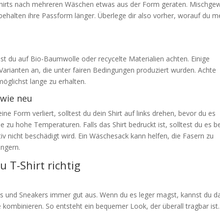
-Shirts nach mehreren Wäschen etwas aus der Form geraten. Mischge
 behalten ihre Passform länger. Überlege dir also vorher, worauf du m
st du auf Bio-Baumwolle oder recycelte Materialien achten. Einige
 Varianten an, die unter fairen Bedingungen produziert wurden. Achte
möglichst lange zu erhalten.
 wie neu
ine Form verliert, solltest du dein Shirt auf links drehen, bevor du es
 zu hohe Temperaturen. Falls das Shirt bedruckt ist, solltest du es b
iv nicht beschädigt wird. Ein Wäschesack kann helfen, die Fasern zu
ängern.
 T-Shirt richtig
ans und Sneakers immer gut aus. Wenn du es leger magst, kannst du d
 kombinieren. So entsteht ein bequemer Look, der überall tragbar ist.