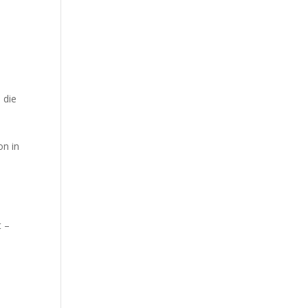
 die
on in
t –