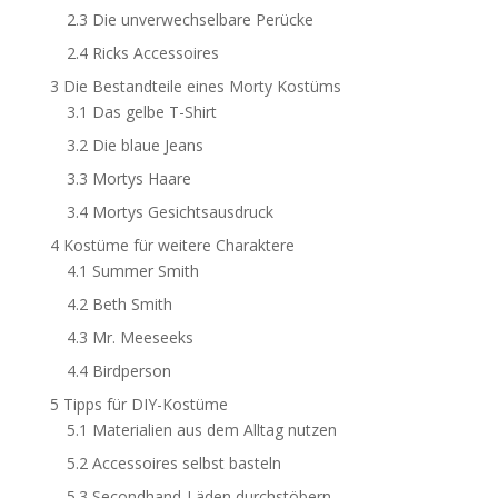
2.3
Die unverwechselbare Perücke
2.4
Ricks Accessoires
3
Die Bestandteile eines Morty Kostüms
3.1
Das gelbe T-Shirt
3.2
Die blaue Jeans
3.3
Mortys Haare
3.4
Mortys Gesichtsausdruck
4
Kostüme für weitere Charaktere
4.1
Summer Smith
4.2
Beth Smith
4.3
Mr. Meeseeks
4.4
Birdperson
5
Tipps für DIY-Kostüme
5.1
Materialien aus dem Alltag nutzen
5.2
Accessoires selbst basteln
5.3
Secondhand-Läden durchstöbern