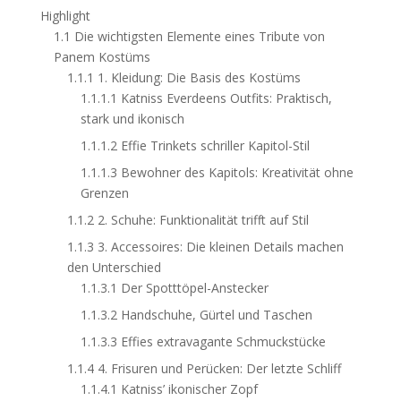
Highlight
1.1
Die wichtigsten Elemente eines Tribute von
Panem Kostüms
1.1.1
1. Kleidung: Die Basis des Kostüms
1.1.1.1
Katniss Everdeens Outfits: Praktisch,
stark und ikonisch
1.1.1.2
Effie Trinkets schriller Kapitol-Stil
1.1.1.3
Bewohner des Kapitols: Kreativität ohne
Grenzen
1.1.2
2. Schuhe: Funktionalität trifft auf Stil
1.1.3
3. Accessoires: Die kleinen Details machen
den Unterschied
1.1.3.1
Der Spotttöpel-Anstecker
1.1.3.2
Handschuhe, Gürtel und Taschen
1.1.3.3
Effies extravagante Schmuckstücke
1.1.4
4. Frisuren und Perücken: Der letzte Schliff
1.1.4.1
Katniss’ ikonischer Zopf