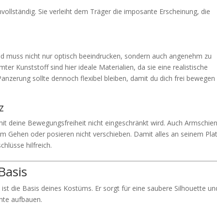
ollständig. Sie verleiht dem Träger die imposante Erscheinung, die
nd muss nicht nur optisch beeindrucken, sondern auch angenehm zu
r Kunststoff sind hier ideale Materialien, da sie eine realistische
Panzerung sollte dennoch flexibel bleiben, damit du dich frei bewegen
z
mit deine Bewegungsfreiheit nicht eingeschränkt wird. Auch Armschie
im Gehen oder posieren nicht verschieben. Damit alles an seinem Pla
hlüsse hilfreich.
Basis
ist die Basis deines Kostüms. Er sorgt für eine saubere Silhouette un
ente aufbauen.