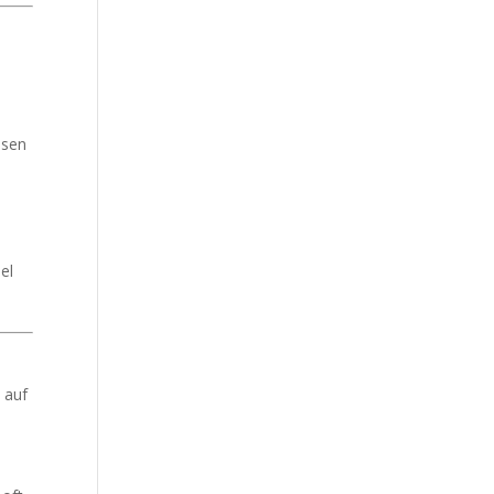
ssen
el
 auf