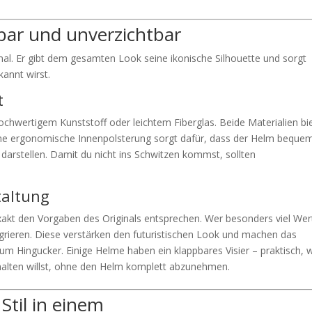
ar und unverzichtbar
l. Er gibt dem gesamten Look seine ikonische Silhouette und sorgt
kannt wirst.
t
ochwertigem Kunststoff oder leichtem Fiberglas. Beide Materialien bi
 Eine ergonomische Innenpolsterung sorgt dafür, dass der Helm beque
 darstellen. Damit du nicht ins Schwitzen kommst, sollten
taltung
t den Vorgaben des Originals entsprechen. Wer besonders viel Wer
egrieren. Diese verstärken den futuristischen Look und machen das
um Hingucker. Einige Helme haben ein klappbares Visier – praktisch,
halten willst, ohne den Helm komplett abzunehmen.
Stil in einem