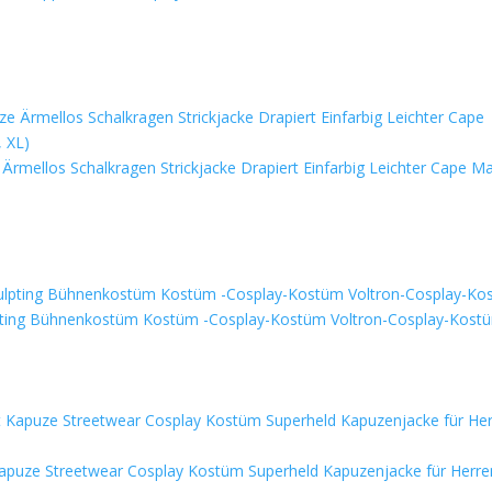
rmellos Schalkragen Strickjacke Drapiert Einfarbig Leichter Cape Ma
pting Bühnenkostüm Kostüm -Cosplay-Kostüm Voltron-Cosplay-Kost
Kapuze Streetwear Cosplay Kostüm Superheld Kapuzenjacke für Herre