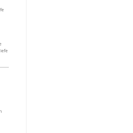
ffe
e
iefe
n