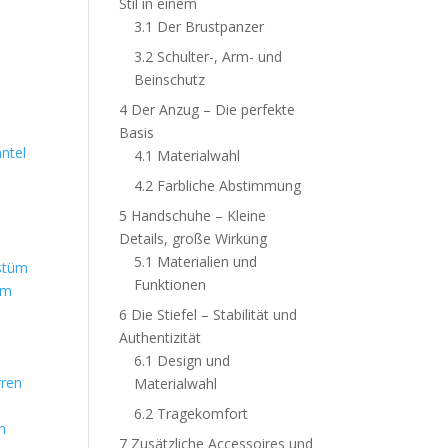
Stil in einem
3.1
Der Brustpanzer
3.2
Schulter-, Arm- und
Beinschutz
4
Der Anzug – Die perfekte
Basis
ntel
4.1
Materialwahl
4.2
Farbliche Abstimmung
5
Handschuhe – Kleine
Details, große Wirkung
5.1
Materialien und
Funktionen
üm
6
Die Stiefel – Stabilität und
Authentizität
6.1
Design und
Materialwahl
6.2
Tragekomfort
n
7
Zusätzliche Accessoires und