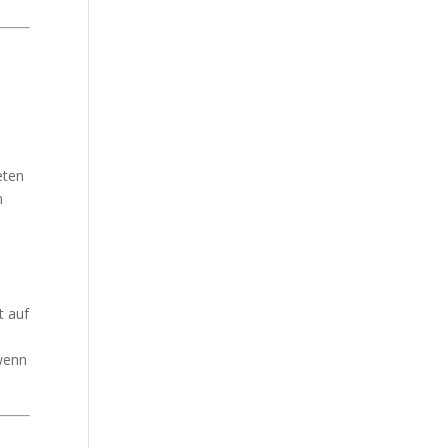
eten
m
t auf
 wenn