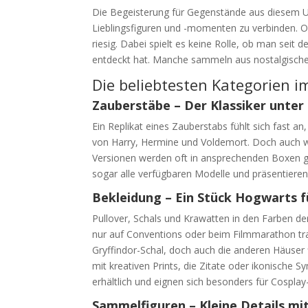
Die Begeisterung für Gegenstände aus diesem Univ
Lieblingsfiguren und -momenten zu verbinden. O
riesig. Dabei spielt es keine Rolle, ob man seit d
entdeckt hat. Manche sammeln aus nostalgische
Die beliebtesten Kategorien i
Zauberstäbe – Der Klassiker unte
Ein Replikat eines Zauberstabs fühlt sich fast a
von Harry, Hermine und Voldemort. Doch auch we
Versionen werden oft in ansprechenden Boxen g
sogar alle verfügbaren Modelle und präsentieren s
Bekleidung – Ein Stück Hogwarts f
Pullover, Schals und Krawatten in den Farben der 
nur auf Conventions oder beim Filmmarathon trag
Gryffindor-Schal, doch auch die anderen Häuser
mit kreativen Prints, die Zitate oder ikonische
erhältlich und eignen sich besonders für Cosplay
Sammelfiguren – Kleine Details mi