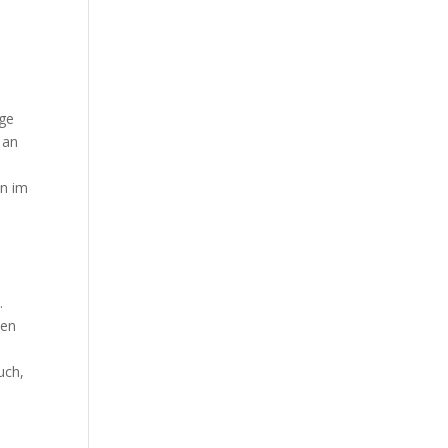
ige
 an
en im
.
den
uch,