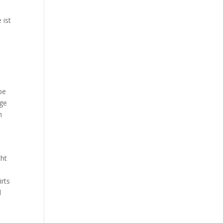
 ist
be
ige
n
cht
irts
d