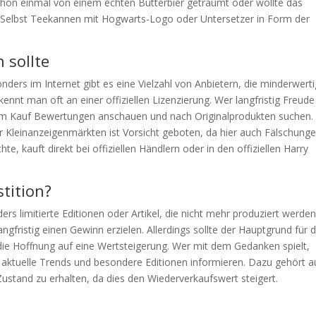
chon einmal von einem echten Butterbier geträumt oder wollte das
 Selbst Teekannen mit Hogwarts-Logo oder Untersetzer in Form der
 sollte
onders im Internet gibt es eine Vielzahl von Anbietern, die minderwert
nt man oft an einer offiziellen Lizenzierung. Wer langfristig Freude
em Kauf Bewertungen anschauen und nach Originalprodukten suchen.
 Kleinanzeigenmärkten ist Vorsicht geboten, da hier auch Fälschung
 kauft direkt bei offiziellen Händlern oder in den offiziellen Harry
stition?
 limitierte Editionen oder Artikel, die nicht mehr produziert werden
langfristig einen Gewinn erzielen. Allerdings sollte der Hauptgrund für 
die Hoffnung auf eine Wertsteigerung. Wer mit dem Gedanken spielt,
er aktuelle Trends und besondere Editionen informieren. Dazu gehört a
ustand zu erhalten, da dies den Wiederverkaufswert steigert.