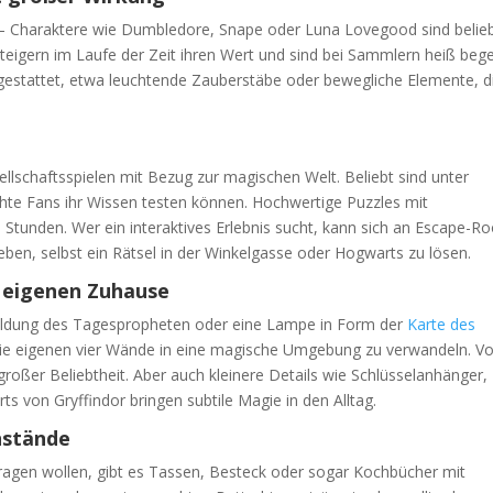
n – Charaktere wie Dumbledore, Snape oder Luna Lovegood sind belie
teigern im Laufe der Zeit ihren Wert und sind bei Sammlern heiß bege
sgestattet, etwa leuchtende Zauberstäbe oder bewegliche Elemente, d
sellschaftsspielen mit Bezug zur magischen Welt. Beliebt sind unter
chte Fans ihr Wissen testen können. Hochwertige Puzzles mit
Stunden. Wer ein interaktives Erlebnis sucht, kann sich an Escape-R
eben, selbst ein Rätsel in der Winkelgasse oder Hogwarts zu lösen.
m eigenen Zuhause
ldung des Tagespropheten oder eine Lampe in Form der
Karte des
 die eigenen vier Wände in eine magische Umgebung zu verwandeln. Vo
roßer Beliebtheit. Aber auch kleinere Details wie Schlüsselanhänger,
s von Gryffindor bringen subtile Magie in den Alltag.
nstände
 tragen wollen, gibt es Tassen, Besteck oder sogar Kochbücher mit