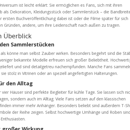
ersum ist leicht erklärt: Sie ermöglichen es Fans, sich mit ihren
b als Dekoration, Kleidungsstück oder Sammlerstück – die Bandbreite
er ersten Buchveröffentlichung dabei ist oder die Filme später für sich
n Gründen, andere, um ihre Leidenschaft nach außen zu tragen.
m Überblick
r den Sammlerstücken
n, als könne man selbst Zauber wirken. Besonders begehrt sind die Stä
niger bekannte Modelle erfreuen sich großer Beliebtheit. Hochwert
eliefert und sind detailgetreu nachempfunden. Manche Fans sammel
ie stolz in Vitrinen oder an speziell angefertigten Halterungen.
ür den Alltag
vier Häuser sind perfekte Begleiter für kühle Tage. Sie lassen sich ni
en, sondern auch im Alltag. Viele Fans setzen auf den klassischen
 finden immer mehr Anhänger. Besonders beliebt sind außerdem T-Sh
 Symbole der Reihe zeigen. Selbst hochwertige Umhänge und Roben sin
-Enthusiasten.
t großer Wirkung