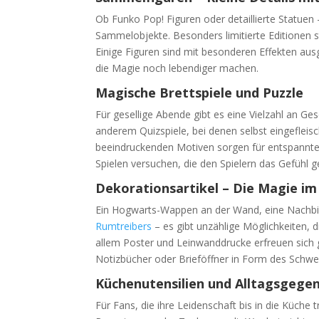
Ob Funko Pop! Figuren oder detaillierte Statue
Sammelobjekte. Besonders limitierte Editionen s
Einige Figuren sind mit besonderen Effekten au
die Magie noch lebendiger machen.
Magische Brettspiele und Puzzle
Für gesellige Abende gibt es eine Vielzahl an Ge
anderem Quizspiele, bei denen selbst eingefleis
beeindruckenden Motiven sorgen für entspannte 
Spielen versuchen, die den Spielern das Gefühl g
Dekorationsartikel – Die Magie i
Ein Hogwarts-Wappen an der Wand, eine Nachbi
Rumtreibers
– es gibt unzählige Möglichkeiten,
allem Poster und Leinwanddrucke erfreuen sich g
Notizbücher oder Brieföffner in Form des Schwert
Küchenutensilien und Alltagsgege
Für Fans, die ihre Leidenschaft bis in die Küche